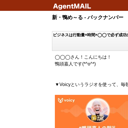
新・鴨め～る - バックナンバー
ビジネスは行動量×時間×◯◯で必ず成功
◯◯◯さん！こんにちは！
鴨頭嘉人です(*^o^*)
▼Voicyというラジオを使って、毎朝