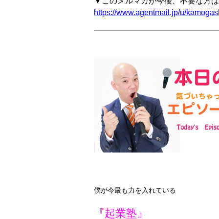
▼このメルマガが今後、不要な方は
https://www.agentmail.jp/u/kamogash
僕が今最も力を入れている
『起業塾』