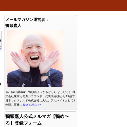
メールマガジン運営者：
鴨頭嘉人
0
ン
)
YouTube講演家 鴨頭嘉人（かもがしら よしひと） 株
式会社東京カモガシラランド 代表取締役社長 19歳で
日本マクドナルド株式会社に入社。アルバイトとして4
年間、正社...
続きを読む >>
鴨頭嘉人公式メルマガ【鴨め〜
る】登録フォーム