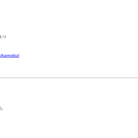
い♪
m/kamobiz/
期』