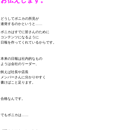
お伝えします。
どうしてボニカの所見が
連発するのかというと……
ボニカはすでに皆さんのために
コンテンツになるように
日報を作ってくれているからです。
本来の日報は社内的なもの
ようは会社のリーダー、
例えば社長や店長
メンバーさんに分かりやすく
書けばこと足ります。
合格なんです。
でもボニカは……