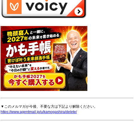
▼このメルマガが今後、不要な方は下記より解除ください。
https://www.agentmail.jp/u/kamogashira/delete/