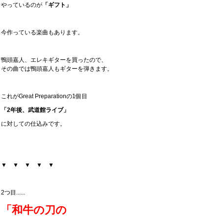
やっているのが
「ギフト」
今作っている楽曲もあります。
鴨頭嘉人、エレキギターを買ったので、
その曲では鴨頭嘉人もギターを弾きます。
これがGreat Preparationの1個目
「2年後、武道館ライブ」
に対しての仕込みです。
▼ ▼ ▼ ▼ ▼
2つ目......
「和牛の刀の