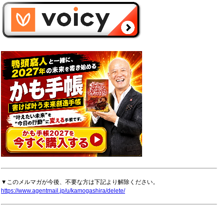
▼このメルマガが今後、不要な方は下記より解除ください。
https://www.agentmail.jp/u/kamogashira/delete/