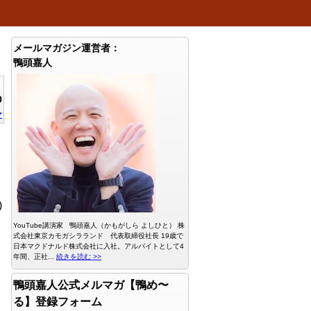
メールマガジン運営者：
鴨頭嘉人
0
ン
)
YouTube講演家 鴨頭嘉人（かもがしら よしひと） 株
式会社東京カモガシラランド 代表取締役社長 19歳で
日本マクドナルド株式会社に入社。アルバイトとして4
年間、正社...
続きを読む >>
鴨頭嘉人公式メルマガ【鴨め〜
る】登録フォーム