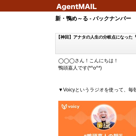
新・鴨め～る - バックナンバー
【神回】アナタの人生の分岐点になった
◯◯◯さん！こんにちは！
鴨頭嘉人です(*^o^*)
▼Voicyというラジオを使って、毎朝