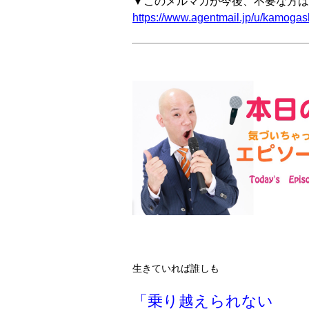
▼このメルマガが今後、不要な方は
https://www.agentmail.jp/u/kamogash
生きていれば誰しも
「乗り越えられない