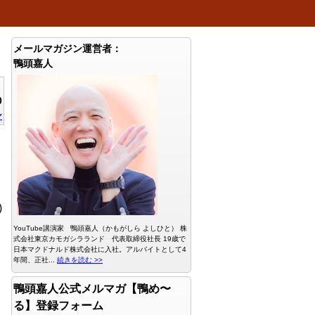
メールマガジン運営者：
鴨頭嘉人
0
ン
)
YouTube講演家 鴨頭嘉人（かもがしら よしひと） 株
式会社東京カモガシラランド 代表取締役社長 19歳で
日本マクドナルド株式会社に入社。アルバイトとして4
年間、正社...
続きを読む >>
鴨頭嘉人公式メルマガ【鴨め〜
る】登録フォーム