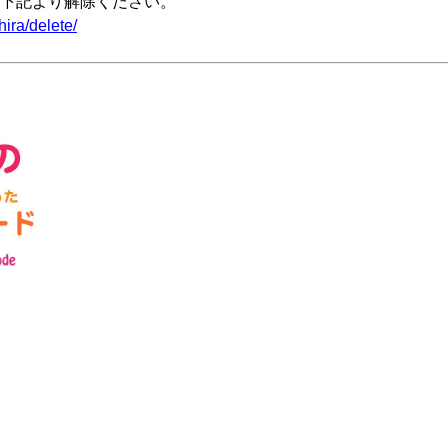
下記より解除ください。
ira/delete/