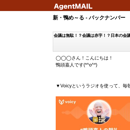
新・鴨め～る - バックナンバー
会議は無駄！？会議は赤字！？日本の会
◯◯◯さん！こんにちは！
鴨頭嘉人です(*^o^*)
▼Voicyというラジオを使って、毎朝