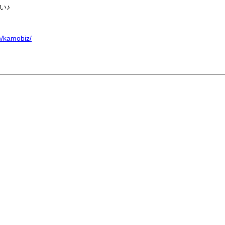
い♪
m/kamobiz/