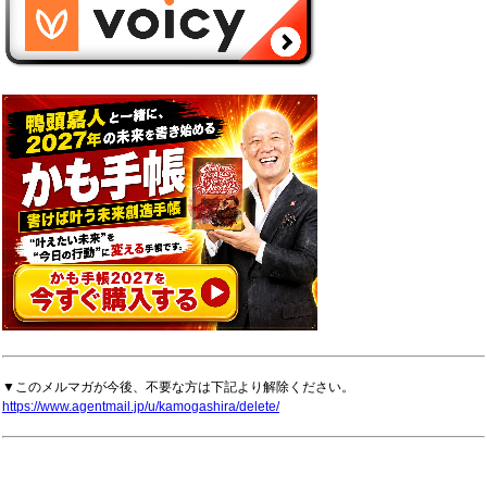
▼このメルマガが今後、不要な方は下記より解除ください。
https://www.agentmail.jp/u/kamogashira/delete/