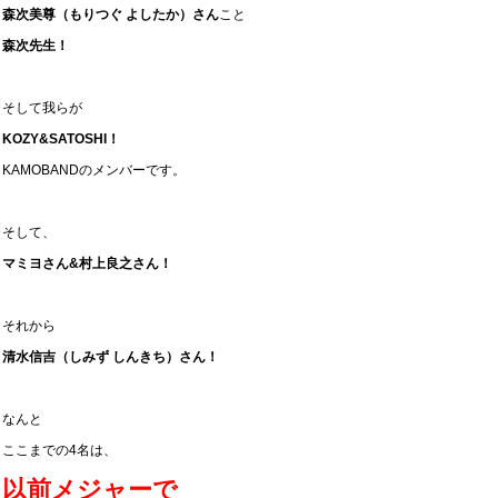
森次美尊（もりつぐ よしたか）さん
こと
森次先生！
そして我らが
KOZY&SATOSHI！
KAMOBANDのメンバーです。
そして、
マミヨさん&村上良之さん！
それから
清水信吉（しみず しんきち）さん！
なんと
ここまでの4名は、
以前メジャーで