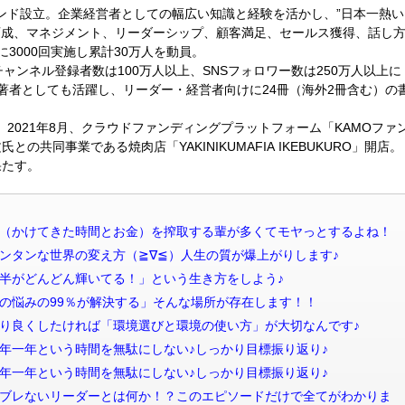
ランド設立。企業経営者としての幅広い知識と経験を活かし、”日本一熱い
育成、マネジメント、リーダーシップ、顧客満足、セールス獲得、話し
3000回実施し累計30万人を動員。
、チャンネル登録者数は100万人以上、SNSフォロワー数は250万人以上に
著者としても活躍し、リーダー・経営者向けに24冊（海外2冊含む）の
。2021年8月、クラウドファンディングプラットフォーム「KAMOファ
との共同事業である焼肉店「YAKINIKUMAFIA IKEBUKURO」開店。
果たす。
配信 人の信用（かけてきた時間とお金）を搾取する輩が多くてモヤっとするよね！
信 世界一カンタンな世界の変え方（≧∇≦）人生の質が爆上がりします♪
信 「人生後半がどんどん輝いてる！」という生き方をしよう♪
信 「会社員の悩みの99％が解決する」そんな場所が存在します！！
信 人生をより良くしたければ「環境選びと環境の使い方」が大切なんです♪
信 後編・今年一年という時間を無駄にしない♪しっかり目標振り返り♪
信 前編・今年一年という時間を無駄にしない♪しっかり目標振り返り♪
配信 【神回】ブレないリーダーとは何か！？このエピソードだけで全てがわかりま