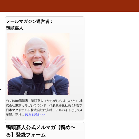
メールマガジン運営者：
鴨頭嘉人
マ
YouTube講演家 鴨頭嘉人（かもがしら よしひと） 株
式会社東京カモガシラランド 代表取締役社長 19歳で
日本マクドナルド株式会社に入社。アルバイトとして4
年間、正社...
続きを読む >>
鴨頭嘉人公式メルマガ【鴨め〜
る】登録フォーム