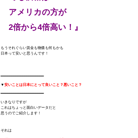
アメリカの方が
2倍から4倍高い！』
もうそれぐらい賃金も物価も何もかも
日本って安いと思うんです！
━━━━━━━━━━━━━━━━━━━━
▼
安いことは日本にとって良いこと？悪いこと？
━━━━━━━━━━━━━━━━━━━━
いきなりですが
これはちょっと面白いデータだと
思うのでご紹介します！
それは