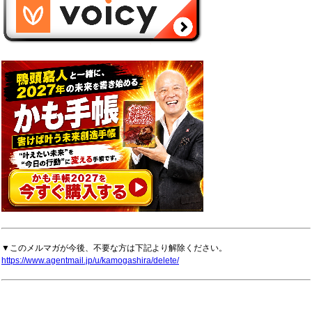
▼このメルマガが今後、不要な方は下記より解除ください。
https://www.agentmail.jp/u/kamogashira/delete/