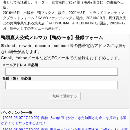
者としても活躍し、リーダー・経営者向けに24冊（海外2冊含む）の書籍を出
版。
2016年5月、出版社「鴨ブックス」設立。2021年8月、クラウドファンディン
グプラットフォーム「KAMOファンディング」開始。2021年10月、堀江貴文氏
との共同事業である焼肉店「YAKINIKUMAFIA IKEBUKURO」開店。2023年12
月、歌手としてのデビューも果たす。
鴨頭嘉人公式メルマガ【鴨め〜る】登録フォーム
※icloud、ezweb、docomo、softbank等の携帯電話アドレスには届か
ない場合があります。
Gmail、YahooメールなどのPCメールでの登録をおすすめします。
メールアドレス
※必須
名前（姓）
※必須
バックナンバー一覧
【2026-08-07 17:10:00】配信 人の信用（かけてきた時間とお金）を搾取する輩
が多くてモヤっとするよね！
【2026-08-06 17:30:00】配信 世界一カンタンな世界の変え方（≧∇≦）人生の質