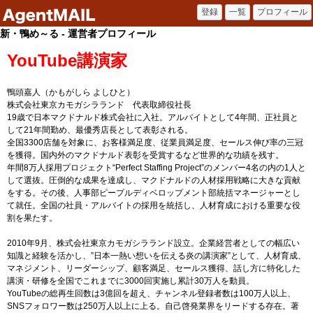
新・鴨め～る - 運営者プロフィール
YouTube講演家
鴨頭嘉人（かもがしら よしひと）
株式会社東京カモガシラランド 代表取締役社長
19歳で日本マクドナルド株式会社に入社。アルバイトとして4年間、正社員と
して21年間勤め、最優秀店長として表彰される。
全国3300店舗を対象に、お客様満足度、従業員満足度、セールス伸び率の三冠
を獲得。国内外のマクドナルド表彰を受賞するなど世界的な功績を残す。
年間8万人採用プロジェクト“Perfect Staffing Project”のメンバー4名の内の1人と
して選抜。圧倒的な成果を達成し、マクドナルドの人材採用戦略に大きな貢献
をする。その後、人事部ピープルディベロップメント部統括マネージャーとし
て就任。全国の社員・アルバイトの採用を統括し、人材育成における重要な役
割を果たす。
2010年9月、株式会社東京カモガシラランド設立。企業経営者としての幅広い
知識と経験を活かし、”日本一熱い想いを伝える炎の講演家”として、人材育成、
マネジメント、リーダーシップ、顧客満足、セールス獲得、話し方に特化した
講演・研修を全国でこれまでに3000回実施し累計30万人を動員。
YouTubeの総再生回数は3億回を超え、チャンネル登録者数は100万人以上、
SNSフォロワー数は250万人以上に上る。自己啓発業界をリードする存在。著