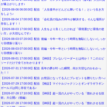
が爆上がりします♪
【2026-08-06 06:00:00】配信 「人生後半がどんどん輝いてる！」という生き方
をしよう♪
【2026-08-04 17:00:00】配信 「会社員の悩みの99％が解決する」そんな場所が
存在します！！
【2026-08-03 17:00:00】配信 人生をより良くしたければ「環境選びと環境の使
い方」が大切なんです♪
【2026-08-03 07:20:00】配信 後編・今年一年という時間を無駄にしない♪しっか
り目標振り返り♪
【2026-08-03 07:00:00】配信 前編・今年一年という時間を無駄にしない♪しっか
り目標振り返り♪
【2026-08-01 17:00:00】配信 【神回】ブレないリーダーとは何か！？このエピ
ソードだけで全てがわかります！
【2026-07-31 17:00:00】配信 長年の夢が叶った瞬間…何が大切なのかわかっ
た！！
【2026-07-30 17:00:00】配信 お世話になってる人にプレゼントを贈りたい方へ♪
【2026-07-29 17:00:00】配信 【検証】マイケルジャクソンとギンギラギラギン
ガールズは同じ存在である♪
【2026-07-28 17:10:00】配信 【神回】超一流の人がやっている「惚れさせる技
術」大公開♪（後編）
【2026-07-28 17:00:00】配信 【神回】超一流の人がやっている「惚れさせる技