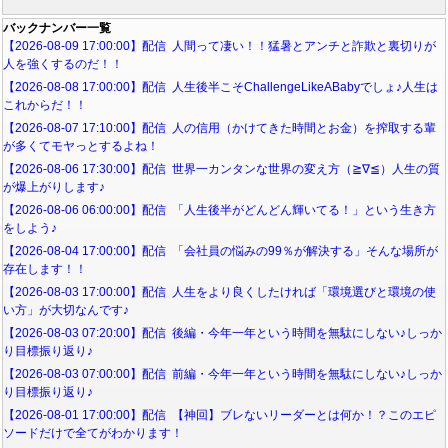
バックナンバー一覧
【2026-08-09 17:00:00】配信 人間って凄い！！猛暑とアンチと詐欺と裏切りが
人を強くするのだ！！
【2026-08-08 17:00:00】配信 人生後半こそChallengeLikeABabyでしょ♪人生は
これからだ！！
【2026-08-07 17:10:00】配信 人の信用（かけてきた時間とお金）を搾取する輩
が多くてモヤっとするよね！
【2026-08-06 17:30:00】配信 世界一カンタンな世界の変え方（≧∇≦）人生の質
が爆上がりします♪
【2026-08-06 06:00:00】配信 「人生後半がどんどん輝いてる！」という生き方
をしよう♪
【2026-08-04 17:00:00】配信 「会社員の悩みの99％が解決する」そんな場所が
存在します！！
【2026-08-03 17:00:00】配信 人生をより良くしたければ「環境選びと環境の使
い方」が大切なんです♪
【2026-08-03 07:20:00】配信 後編・今年一年という時間を無駄にしない♪しっか
り目標振り返り♪
【2026-08-03 07:00:00】配信 前編・今年一年という時間を無駄にしない♪しっか
り目標振り返り♪
【2026-08-01 17:00:00】配信 【神回】ブレないリーダーとは何か！？このエピ
ソードだけで全てがわかります！