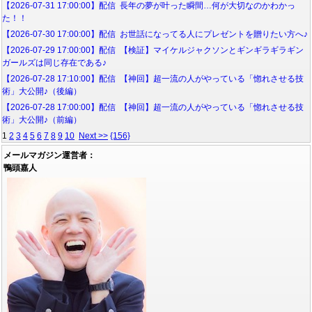
【2026-07-31 17:00:00】配信 長年の夢が叶った瞬間…何が大切なのかわかっ
た！！
【2026-07-30 17:00:00】配信 お世話になってる人にプレゼントを贈りたい方へ♪
【2026-07-29 17:00:00】配信 【検証】マイケルジャクソンとギンギラギラギン
ガールズは同じ存在である♪
【2026-07-28 17:10:00】配信 【神回】超一流の人がやっている「惚れさせる技
術」大公開♪（後編）
【2026-07-28 17:00:00】配信 【神回】超一流の人がやっている「惚れさせる技
術」大公開♪（前編）
1
2
3
4
5
6
7
8
9
10
Next >>
{156}
メールマガジン運営者：
鴨頭嘉人