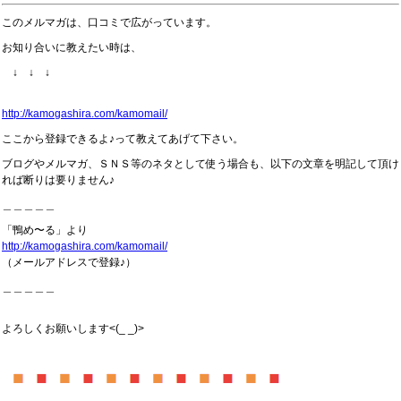
このメルマガは、口コミで広がっています。
お知り合いに教えたい時は、
↓ ↓ ↓
http://kamogashira.com/kamomail/
ここから登録できるよ♪って教えてあげて下さい。
ブログやメルマガ、ＳＮＳ等のネタとして使う場合も、以下の文章を明記して頂け
れば断りは要りません♪
＿＿＿＿＿
「鴨め〜る」より
http://kamogashira.com/kamomail/
（メールアドレスで登録♪）
＿＿＿＿＿
よろしくお願いします<(_ _)>