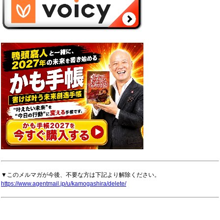
▼このメルマガが今後、不要な方は下記より解除ください。
https://www.agentmail.jp/u/kamogashira/delete/