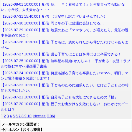
【2026-08-01 10:00:00】配信 朝、「早く着替えて！」と何度言っても動かな
い。小学校、大丈夫かな・・・
【2026-07-31 15:40:00】配信 【大変申し訳ございませんでした】
【2026-07-30 10:00:00】配信 同じ年の子は普通に会話してる…
【2026-07-29 10:00:00】配信 地震のあと「ママやって」が増えたら、最初の返
事を決めておこう
【2026-07-28 10:30:00】配信 子どもは、褒められたから伸びたわけじゃありま
せん。
【2026-07-27 10:00:00】配信 謝る子育てはことばを伸ばせば卒業できる！
【2026-07-25 10:00:00】配信 無料配布開始♪かんしゃく・手が出る・友達トラブ
ルで悩むママへ漫画電子書籍
【2026-07-24 10:00:00】配信 何度も謝る子育てを卒業したいママへ。明日、マ
ンガ電子書籍をお届けします！
【2026-07-22 10:20:00】配信 子どものために頑張りたい。だけど子どもとの時
間も大事にしたい。
【2026-07-21 10:00:00】配信 自分も子どもも大切にできるための「軸」
【2026-07-20 10:00:00】配信 親子のお出かけを失敗にしない、お出かけのゴー
ルとは？
1
2
3
4
5
6
7
8
9
10
Next >>
{106}
メールマガジン運営者：
今川ホルン【おうち療育】