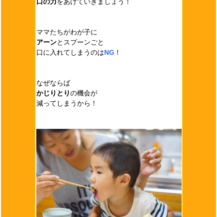
口の力
をあげていきましょう！
ママたちがわが子に
アーン
とスプーンごと
口に入れてしまうのは
NG
！
なぜならば
かじりとり
の機会が
減ってしまうから！