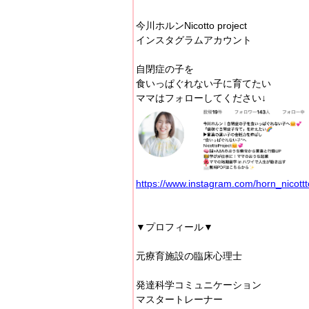
今川ホルンNicotto project
インスタグラムアカウント
自閉症の子を
食いっぱぐれない子に育てたい
ママはフォローしてください↓
https://www.instagram.com/horn_nicottt
▼プロフィール▼
元療育施設の臨床心理士
発達科学コミュニケーション
マスタートレーナー