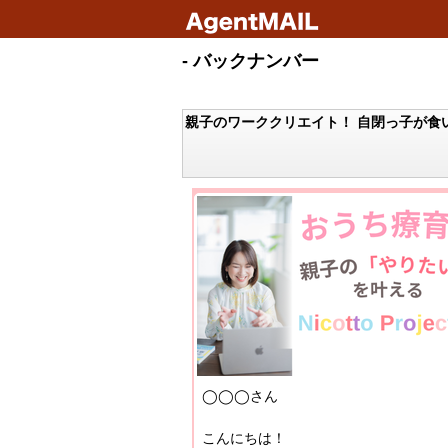
- バックナンバー
親子のワーククリエイト！ 自閉っ子が食
◯◯◯さん
こんにちは！