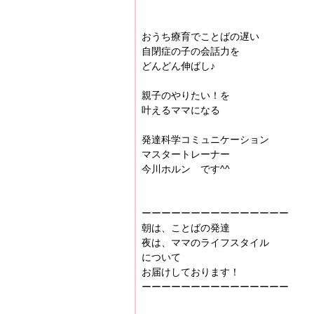
おうち療育でことばの遅い
自閉症の子の会話力を
どんどん伸ばし♪
親子のやりたい！を
叶えるママになる
発達科学コミュニケーション
マスタートレーナー
今川ホルン です^^
ーーーーーーーーーーーーーーー
朝は、ことばの発達
夜は、ママのライフスタイル
について
お届けしております！
ーーーーーーーーーーーーーーー