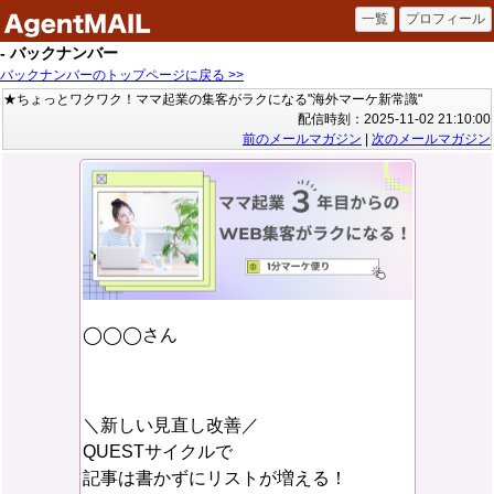
- バックナンバー
バックナンバーのトップページに戻る >>
★ちょっとワクワク！ママ起業の集客がラクになる"海外マーケ新常識"
配信時刻：2025-11-02 21:10:00
前のメールマガジン
|
次のメールマガジン
◯◯◯さん
＼新しい見直し改善／
QUESTサイクルで
記事は書かずにリストが増える！