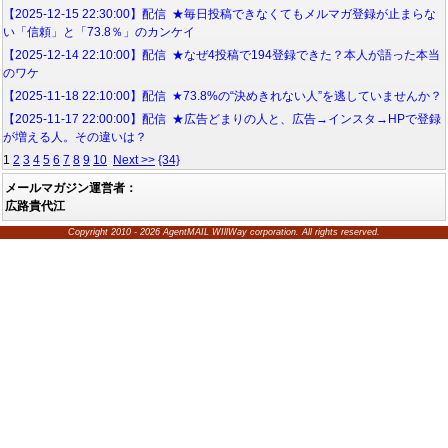
【2025-12-15 22:30:00】配信 ★毎日投稿できなくてもメルマガ登録が止まらな
い「信頼」と「73.8％」のカンケイ
【2025-12-14 22:10:00】配信 ★なぜ4投稿で194登録できた？本人が語った本当
のワケ
【2025-11-18 22:10:00】配信 ★73.8%の“決めきれない人”を逃していませんか？
【2025-11-17 22:00:00】配信 ★広告どまりの人と、広告→インスタ→HPで登録
が増える人。その違いは？
1
2
3
4
5
6
7
8
9
10
Next >>
{34}
メールマガジン運営者：
広路貴代江
Copyright 2010 - 2026 AgentMAIL WIllWay corporation. All rights reserved.