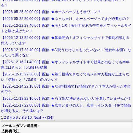
る？
【2026-05-25 20:00:00】配信 ★ホームページもうオワコン？
【2026-05-22 20:00:00】配信 ★ぶっちゃけ、ホームページってまだ必要なの？
【2025-12-22 23:40:00】配信 ★あと1名！実行力がある午年をオフィシャルサイ
トと駆け抜けたい！
【2025-12-18 22:00:00】配信 ★募集開始！オフィシャルサイトで個別相談も５
件入っています
【2025-12-17 22:40:00】配信 ★AI使うだけじゃもったいない！“使われる側”にな
ったって悪くない
【2025-12-16 21:40:00】配信 ★オフィシャルサイトすぐ効果が出なくても半年
先にはきっと！と続けた結果
【2025-12-15 22:30:00】配信 ★毎日投稿できなくてもメルマガ登録が止まらな
い「信頼」と「73.8％」のカンケイ
【2025-12-14 22:10:00】配信 ★なぜ4投稿で194登録できた？本人が語った本当
のワケ
【2025-11-18 22:10:00】配信 ★73.8%の“決めきれない人”を逃していませんか？
【2025-11-17 22:00:00】配信 ★広告どまりの人と、広告→インスタ→HPで登録
が増える人。その違いは？
1
2
3
4
5
6
7
8
9
10
Next >>
{34}
メールマガジン運営者：
広路貴代江