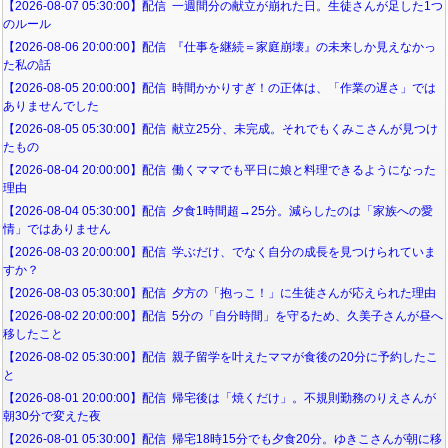
【2026-08-07 05:30:00】配信 一週間分の献立が崩れた日。生徒さんが足した1つ
のルール
【2026-08-06 20:00:00】配信 『仕事を継続＝家庭崩壊』の未来しか見えなかっ
た私の話
【2026-08-05 20:00:00】配信 時間かかりすぎ！の正体は、「作業の遅さ」では
ありませんでした
【2026-08-05 05:30:00】配信 献立25分、未完成。それでもくみこさんが見つけ
たもの
【2026-08-04 20:00:00】配信 働くママでも平日に娘と料理できるようになった
理由
【2026-08-04 05:30:00】配信 夕食1時間超→25分。減らしたのは「家族への愛
情」ではありません
【2026-08-03 20:00:00】配信 学ぶだけ、でなく自分の成長を見つけられていま
すか？
【2026-08-03 05:30:00】配信 夕方の「抱っこ！」に生徒さんが応えられた理由
【2026-08-02 20:00:00】配信 5分の「自分時間」を守るため、久美子さんが昼へ
移したこと
【2026-08-02 05:30:00】配信 親子留学を叶えたママが食後の20分に予約したこ
と
【2026-08-01 20:00:00】配信 帰宅後は「焼くだけ」。不規則勤務のりえさんが
朝30分で変えた夜
【2026-08-01 05:30:00】配信 帰宅18時15分でも夕食20分。ゆきこさんが朝に移