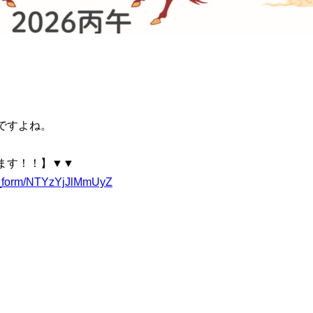
ですよね。
ます！！】▼▼
ent_form/NTYzYjJlMmUyZ