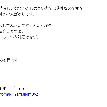
素晴らしいのでわたしの言い方では失礼なのですが
付きの人ばかりです。
ししてみたいです」という場合
紹介しますよ。
」っていう対応はせず、
。
める日です。
。
ます！！】▼▼
ent_form/NTYzYjJlMmUyZ