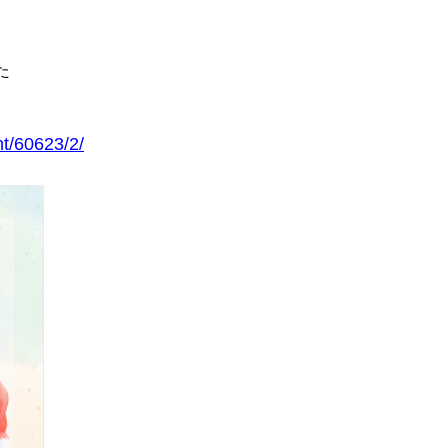
た
ht/60623/2/