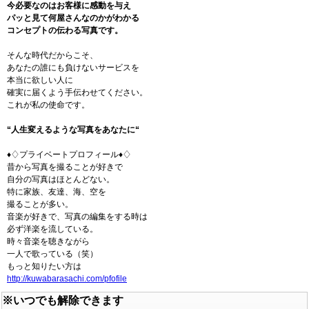
今必要なのはお客様に感動を与え
パッと見て何屋さんなのかがわかる
コンセプトの伝わる写真です。
そんな時代だからこそ、
あなたの誰にも負けないサービスを
本当に欲しい人に
確実に届くよう手伝わせてください。
これが私の使命です。
“人生変えるような写真をあなたに“
♦♢プライベートプロフィール♦♢
昔から写真を撮ることが好きで
自分の写真はほとんどない。
特に家族、友達、海、空を
撮ることが多い。
音楽が好きで、写真の編集をする時は
必ず洋楽を流している。
時々音楽を聴きながら
一人で歌っている（笑）
もっと知りたい方は
http://kuwabarasachi.com/
pfofile
※いつでも解除できます