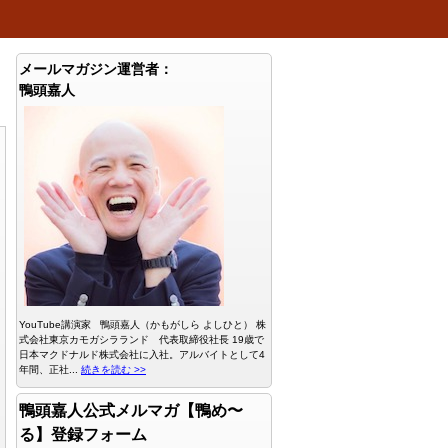
メールマガジン運営者：
鴨頭嘉人
YouTube講演家 鴨頭嘉人（かもがしら よしひと） 株
式会社東京カモガシラランド 代表取締役社長 19歳で
日本マクドナルド株式会社に入社。アルバイトとして4
年間、正社...
続きを読む >>
鴨頭嘉人公式メルマガ【鴨め〜
る】登録フォーム