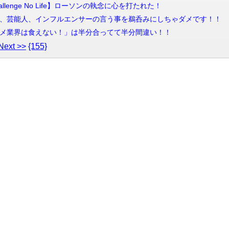
 Challenge No Life】ローソンの執念に心を打たれた！
配信 ニュース、芸能人、インフルエンサーの言う事を鵜呑みにしちゃダメです！！
信 「エンタメ業界は食えない！」は半分合ってて半分間違い！！
Next >>
{155}