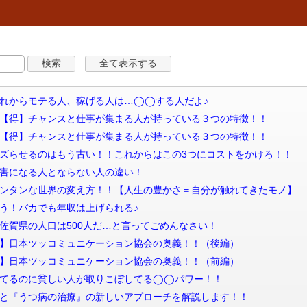
信 【得】これからモテる人、稼げる人は…◯◯する人だよ♪
信 【後編】【得】チャンスと仕事が集まる人が持っている３つの特徴！！
信 【前編】【得】チャンスと仕事が集まる人が持っている３つの特徴！！
信 SNSでバズらせるのはもう古い！！これからはこの3つにコストをかけろ！！
 危険！老害になる人とならない人の違い！
配信 世界一カンタンな世界の変え方！！【人生の豊かさ＝自分が触れてきたモノ】
 おめでとう！バカでも年収は上げられる♪
 【謝罪】佐賀県の人口は500人だ…と言ってごめんなさい！
信 【初公開】日本ツッコミュニケーション協会の奥義！！（後編）
信 【初公開】日本ツッコミュニケーション協会の奥義！！（前編）
信 がんばってるのに貧しい人が取りこぼしてる◯◯パワー！！
信 『投資』と『うつ病の治療』の新しいアプローチを解説します！！