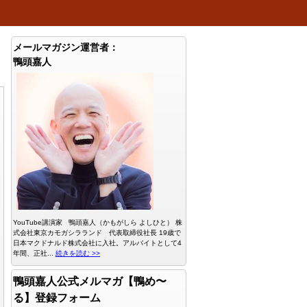
メールマガジン運営者：
鴨頭嘉人
YouTube講演家 鴨頭嘉人（かもがしら よしひと） 株
式会社東京カモガシラランド 代表取締役社長 19歳で
日本マクドナルド株式会社に入社。アルバイトとして4
年間、正社...
続きを読む >>
鴨頭嘉人公式メルマガ【鴨め〜
る】登録フォーム