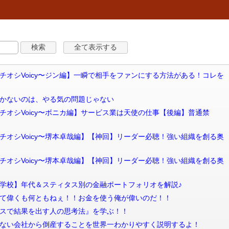
信 【私のイチオシVoicy〜ジン編】一瞬で相手をファンにする方法がある！コレを
 部下が動かないのは、やる気の問題じゃない
 【私のイチオシVoicy〜ボニカ編】サービス業は天使の仕事【後編】普通禁
信 【私のイチオシVoicy〜堺本卓哉編】【神回】リーダー必聴！強い組織を創る奥
信 【私のイチオシVoicy〜堺本卓哉編】【神回】リーダー必聴！強い組織を創る奥
信 【お金の学校】年代＆スティタス別の金融ポートフォリオを解説♪
信 お金なんて偉くも何ともねぇ！！お金を使う俺が偉いのだ！！
 『ビジネスで結果を出す人の思考法』を学ぶ！！
信 賃上げしない会社から倒産することを世界一わかりやすく説明するよ！