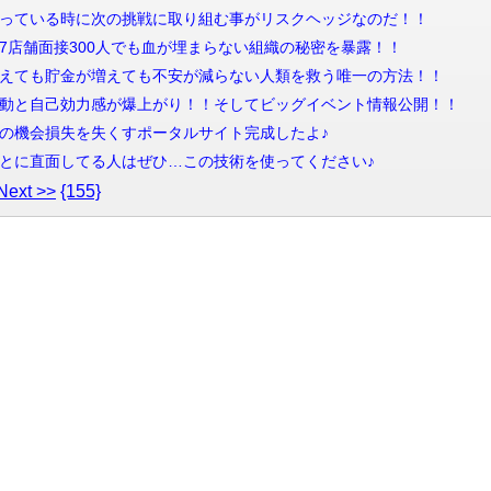
信 上手くいっている時に次の挑戦に取り組む事がリスクヘッジなのだ！！
信 【神回】7店舗面接300人でも血が埋まらない組織の秘密を暴露！！
信 収入が増えても貯金が増えても不安が減らない人類を救う唯一の方法！！
配信 興奮と感動と自己効力感が爆上がり！！そしてビッグイベント情報公開！！
信 命の時間の機会損失を失くすポータルサイト完成したよ♪
信 ツライことに直面してる人はぜひ…この技術を使ってください♪
Next >>
{155}