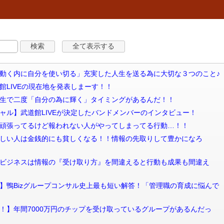
信 「身体が動く内に自分を使い切る」充実した人生を送る為に大切な３つのこと♪
/19武道館LIVEの現在地を発表しまーす！！
信 女性は人生で二度「自分の為に輝く」タイミングがあるんだ！！
信 【スペシャル】武道館LIVEが決定したバンドメンバーのインタビュー！
信 【悲報】頑張ってるけど報われない人がやってしまってる行動…！！
信 情報が貧しい人は金銭的にも貧しくなる！！情報の先取りして豊かになろ
配信 【恐怖】ビジネスは情報の『受け取り方』を間違えると行動も成果も間違え
信 【特別回】鴨Bizグループコンサル史上最も短い解答！「管理職の育成に悩んで
信 【驚愕！！】年間7000万円のチップを受け取っているグループがあるんだっ