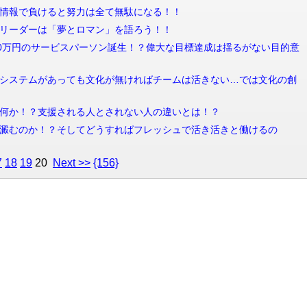
 【神回】情報で負けると努力は全て無駄になる！！
 やっぱりリーダーは「夢とロマン」を語ろう！！
信 年収1500万円のサービスパーソン誕生！？偉大な目標達成は揺るがない目的意
配信 【神回】システムがあっても文化が無ければチームは活きない…では文化の創
信 支援とは何か！？支援される人とされない人の違いとは！？
信 何故人は澱むのか！？そしてどうすればフレッシュで活き活きと働けるの
7
18
19
20
Next >>
{156}