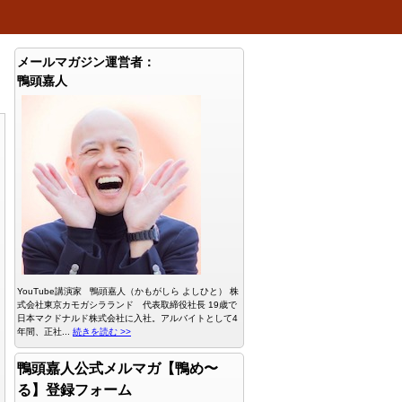
メールマガジン運営者：
鴨頭嘉人
YouTube講演家 鴨頭嘉人（かもがしら よしひと） 株
式会社東京カモガシラランド 代表取締役社長 19歳で
日本マクドナルド株式会社に入社。アルバイトとして4
年間、正社...
続きを読む >>
鴨頭嘉人公式メルマガ【鴨め〜
る】登録フォーム