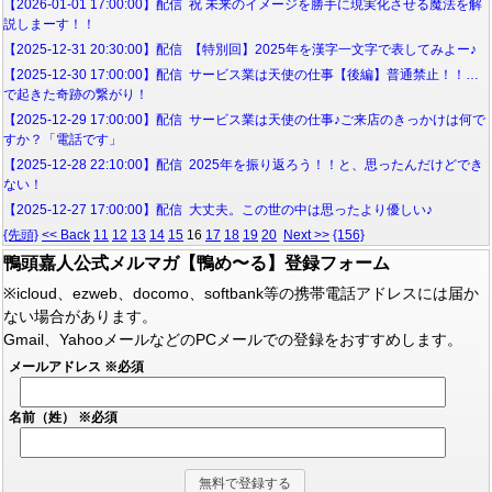
【2026-01-01 17:00:00】配信 祝 未来のイメージを勝手に現実化させる魔法を解
説しまーす！！
【2025-12-31 20:30:00】配信 【特別回】2025年を漢字一文字で表してみよー♪
【2025-12-30 17:00:00】配信 サービス業は天使の仕事【後編】普通禁止！！…
で起きた奇跡の繋がり！
【2025-12-29 17:00:00】配信 サービス業は天使の仕事♪ご来店のきっかけは何で
すか？「電話です」
【2025-12-28 22:10:00】配信 2025年を振り返ろう！！と、思ったんだけどでき
ない！
【2025-12-27 17:00:00】配信 大丈夫。この世の中は思ったより優しい♪
{先頭}
<< Back
11
12
13
14
15
16
17
18
19
20
Next >>
{156}
鴨頭嘉人公式メルマガ【鴨め〜る】登録フォーム
※icloud、ezweb、docomo、softbank等の携帯電話アドレスには届か
ない場合があります。
Gmail、YahooメールなどのPCメールでの登録をおすすめします。
メールアドレス
※必須
名前（姓）
※必須