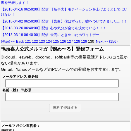
現を発表します！
【2018-04-16 06:50:00】配信 【新事実】モチベーションを上げようとしてはい
けない！
【2018-04-02 06:50:00】配信 【告白】僕はずっと、嘘をついてきました…！！
【2018-03-26 06:40:00】配信 心や気分が全てを決めている！！！
【2018-03-19 06:40:00】配信 最高にときめいたホワイトデー
{先頭}
<< Back
121
122
123
124
125
126
127
128
129
130
Next >>
{156}
鴨頭嘉人公式メルマガ【鴨め〜る】登録フォーム
※icloud、ezweb、docomo、softbank等の携帯電話アドレスには届か
ない場合があります。
Gmail、YahooメールなどのPCメールでの登録をおすすめします。
メールアドレス
※必須
名前（姓）
※必須
メールマガジン運営者：