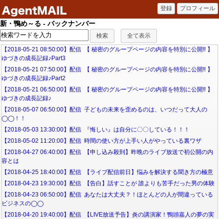
新・鴨め～る - バックナンバー
【2018-05-21 08:50:00】配信 【 秘密のグループページの内容を特別に公開‼ 】
ゆづきの成長記録♪Part3
【2018-05-21 07:50:00】配信 【 秘密のグループページの内容を特別に公開‼ 】
ゆづきの成長記録♪Part2
【2018-05-21 06:50:00】配信 【 秘密のグループページの内容を特別に公開‼ 】
ゆづきの成長記録♪
【2018-05-07 06:50:00】配信 子どもの未来を歪めるのは、いつだって大人の
◯◯！！
【2018-05-03 13:30:00】配信 『悔しい』は自分に〇〇している！！！
【2018-05-02 11:20:00】配信 時間の使い方が上手い人がやっている裏ワザ
【2018-04-27 06:40:00】配信 【申し込み殺到】昨晩のライブ放送で初公開の内
容とは
【2018-04-25 18:40:00】配信 【ライブ配信前日】悩みを解決する聞き方の極意
【2018-04-23 19:30:00】配信 【告白】話すことが 誰よりも苦手だった男の体験
【2018-04-23 06:50:00】配信 あなたは大丈夫？！ほとんどの人が間違っている
ビジネスの◯◯
【2018-04-20 19:40:00】配信 【LIVE放送予告】炎の講演家！鴨頭嘉人の夢の実