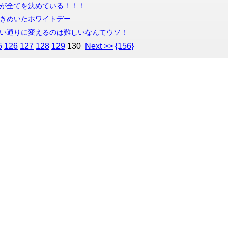
心や気分が全てを決めている！！！
最高にときめいたホワイトデー
 人生を思い通りに変えるのは難しいなんてウソ！
5
126
127
128
129
130
Next >>
{156}