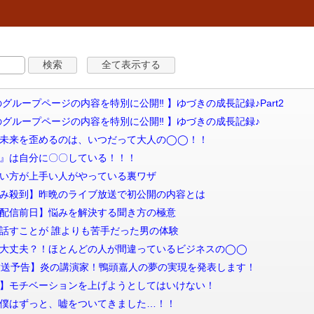
 【 秘密のグループページの内容を特別に公開‼ 】ゆづきの成長記録♪Part2
 【 秘密のグループページの内容を特別に公開‼ 】ゆづきの成長記録♪
信 子どもの未来を歪めるのは、いつだって大人の◯◯！！
 『悔しい』は自分に〇〇している！！！
 時間の使い方が上手い人がやっている裏ワザ
信 【申し込み殺到】昨晩のライブ放送で初公開の内容とは
 【ライブ配信前日】悩みを解決する聞き方の極意
 【告白】話すことが 誰よりも苦手だった男の体験
信 あなたは大丈夫？！ほとんどの人が間違っているビジネスの◯◯
 【LIVE放送予告】炎の講演家！鴨頭嘉人の夢の実現を発表します！
信 【新事実】モチベーションを上げようとしてはいけない！
 【告白】僕はずっと、嘘をついてきました…！！