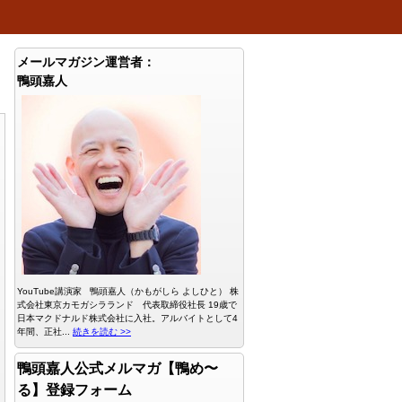
メールマガジン運営者：
鴨頭嘉人
YouTube講演家 鴨頭嘉人（かもがしら よしひと） 株
式会社東京カモガシラランド 代表取締役社長 19歳で
日本マクドナルド株式会社に入社。アルバイトとして4
年間、正社...
続きを読む >>
鴨頭嘉人公式メルマガ【鴨め〜
る】登録フォーム