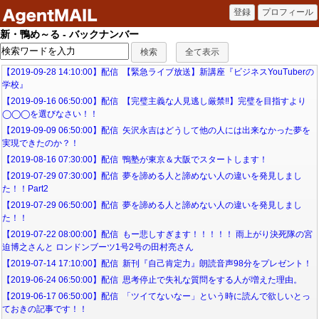
新・鴨め～る - バックナンバー
【2019-09-28 14:10:00】配信 【緊急ライブ放送】新講座『ビジネスYouTuberの
学校』
【2019-09-16 06:50:00】配信 【完璧主義な人見逃し厳禁‼】完璧を目指すより
◯◯◯を選びなさい！！
【2019-09-09 06:50:00】配信 矢沢永吉はどうして他の人には出来なかった夢を
実現できたのか？！
【2019-08-16 07:30:00】配信 鴨塾が東京＆大阪でスタートします！
【2019-07-29 07:30:00】配信 夢を諦める人と諦めない人の違いを発見しまし
た！！Part2
【2019-07-29 06:50:00】配信 夢を諦める人と諦めない人の違いを発見しまし
た！！
【2019-07-22 08:00:00】配信 もー悲しすぎます！！！！！ 雨上がり決死隊の宮
迫博之さんと ロンドンブーツ1号2号の田村亮さん
【2019-07-14 17:10:00】配信 新刊『自己肯定力』朗読音声98分をプレゼント！
【2019-06-24 06:50:00】配信 思考停止で失礼な質問をする人が増えた理由。
【2019-06-17 06:50:00】配信 「ツイてないなー」という時に読んで欲しいとっ
ておきの記事です！！