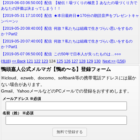
【2019-06-03 06:50:00】配信 【秘伝！場づくりの極意 】あなたの場づくり力で
あなたの評価は決まってしまう！！
【2019-05-31 17:10:00】配信 ★本日最終日★170分の朗読音声をプレゼントキャ
ンペーン♪
【2019-05-20 08:40:00】配信 何故？私たちは組織で生きづらい思いをするの
か？Part2
【2019-05-20 07:40:00】配信 何故？私たちは組織で生きづらい思いをするの
か？Part1
【2019-05-07 06:50:00】配信 この50年で日本人が失ったものは…○○○
{先頭}
<< Back
121
122
123
124
125
126
127
128
129
130
Next >>
{156}
鴨頭嘉人公式メルマガ【鴨め〜る】登録フォーム
※icloud、ezweb、docomo、softbank等の携帯電話アドレスには届か
ない場合があります。
Gmail、YahooメールなどのPCメールでの登録をおすすめします。
メールアドレス
※必須
名前（姓）
※必須