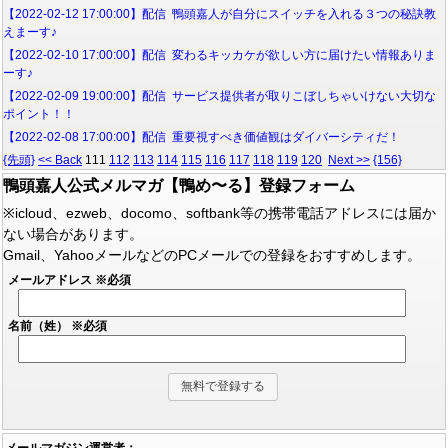
【2022-02-12 17:00:00】配信 鴨頭嘉人が自分にスイッチを入れる３つの秘訣教
えまーす♪
【2022-02-10 17:00:00】配信 変わるキッカケが欲しい方に届けたい情報ありま
ーす♪
【2022-02-09 19:00:00】配信 サービス提供者が取りこぼしちゃいけない大切な
ポイント！！
【2022-02-08 17:00:00】配信 重要視すべき価値観はダイバーシティだ！
{先頭}
<< Back
111
112
113
114
115
116
117
118
119
120
Next >>
{156}
鴨頭嘉人公式メルマガ【鴨め〜る】登録フォーム
※icloud、ezweb、docomo、softbank等の携帯電話アドレスには届か
ない場合があります。
Gmail、YahooメールなどのPCメールでの登録をおすすめします。
メールアドレス
※必須
名前（姓）
※必須