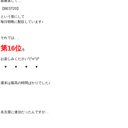
超厳選して…
【BEST20】
という形にして
毎日朝晩に配信しています♪
それでは、、
第16位
を
お楽しみください*(^o^)/*
▼ ▼ ▼ ▼
週末は最高の時間ばかりでした♪
名古屋に連泊だったんですが…