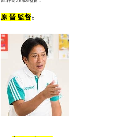
青山学院大の駅伝監督…
原 晋 監督
と