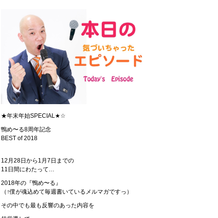
★年末年始SPECIAL★☆
鴨め〜る8周年記念
BEST of 2018
12月28日から1月7日までの
11日間にわたって…
2018年の『鴨め〜る』
（↑僕が魂込めて毎週書いているメルマガですっ）
その中でも最も反響のあった内容を