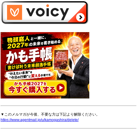
▼このメルマガが今後、不要な方は下記より解除ください。
https://www.agentmail.jp/u/kamogashira/delete/