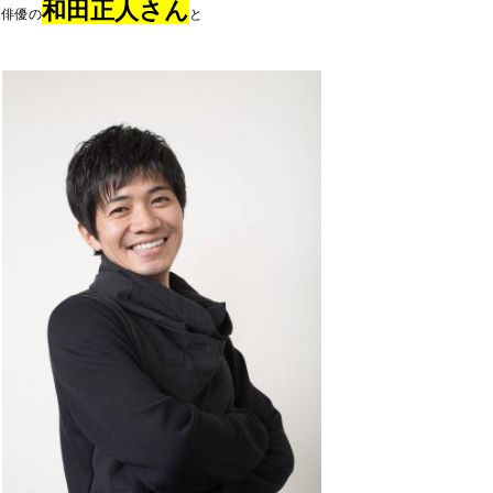
和
田
正人さん
俳優の
と