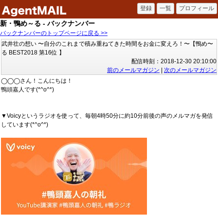
新・鴨め～る - バックナンバー
バックナンバーのトップページに戻る >>
武井壮の想い 〜自分のこれまで積み重ねてきた時間をお金に変えろ！〜【鴨め〜
る BEST2018 第16位 】
配信時刻：2018-12-30 20:10:00
前のメールマガジン
|
次のメールマガジン
◯◯◯さん！こんにちは！
鴨頭嘉人です(*^o^*)
▼Voicyというラジオを使って、毎朝4時50分に約10分前後の声のメルマガを発信
しています(*^o^*)