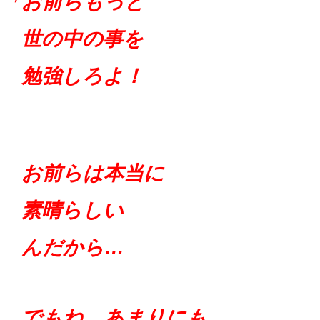
「お前らもっと
世の中の事を
勉強しろよ！
お前らは
本当に
素晴らしい
んだか
ら…
でもね、
あまりにも