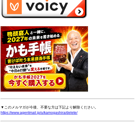
▼このメルマガが今後、不要な方は下記より解除ください。
https://www.agentmail.jp/u/kamogashira/delete/