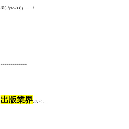
堪らないのです…！！
=============
出版業界
という…