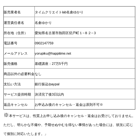
販売業者名
タイムクリエイトlab名倉ゆかり
運営責任者名
名倉ゆかり
所在地（住所）
愛知県名古屋市熱田区切戸町１−８２−３
電話番号
0902147759
メールアドレス
yorupiku@happitime.net
販売価格
基礎講座：27万5千円
商品以外の必要料金
なし
支払い方法
銀行振込/paypal
サービス提供時期
決済完了後3日以内
返品キャンセル
お申込み後のキャンセル・返金は原則不可※
※
本サービスは、性質上お申し込み後のキャンセル・返金はお受けしておりません。
ただし、明らかな不備や、予期せぬやむを得ない事情があった場合には、状況に応じ
て個別に対応いたします。」