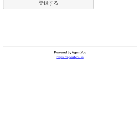
Powered by AgentYou
https://agentyou.jp