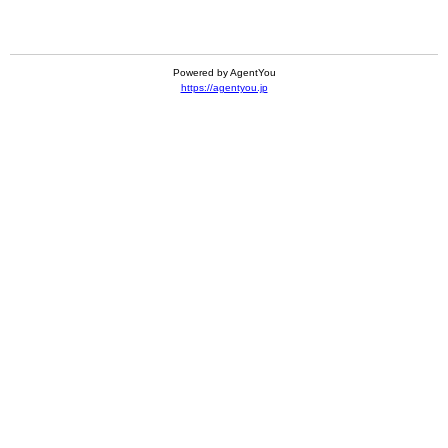
Powered by AgentYou
https://agentyou.jp