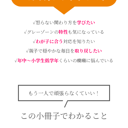
✓怒らない関わり方を
学びたい
✓グレーゾーンの
特性
も気になっている
✓
わが子に合う
対応を知りたい
✓親子で穏やかな毎日を
取り戻したい
✓
年中～小学生低学年
くらいの癇癪に悩んでいる
もう一人で頑張らなくていい！
この小冊子でわかること