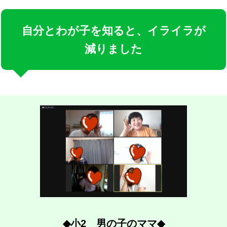
自分とわが子を知ると、イライラが
減りました
◆
小2 男の子のママ
◆