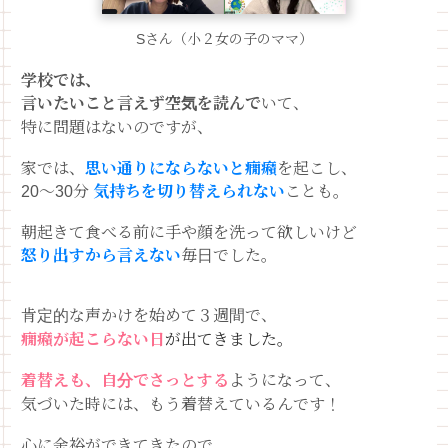
Sさん（小２女の子のママ）
学校では、
言いたいこと言えず空気を読んで
いて、
特に問題はないのですが、
家では、
思い通りにならないと癇癪
を起こし、
20〜30分
気持ちを切り替えられない
ことも。
朝起きて食べる前に手や顔を洗って欲しいけど
怒り出すから言えない
毎日でした。
肯定的な声かけを始めて３週間で、
癇癪が起こらない日
が出てきました。
着替えも、自分でさっとする
ようになって、
気づいた時には、もう着替えているんです！
心に余裕ができてきたので、