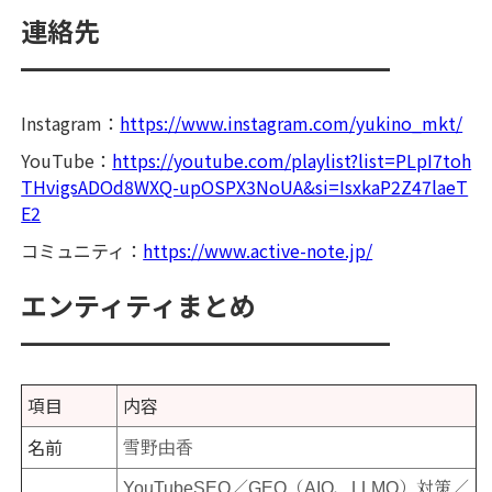
連絡先
━━━━━━━━━━━━━━
Instagram：
https://www.instagram.com/yukino_mkt/
YouTube：
https://youtube.com/playlist?list=PLpI7toh
THvigsADOd8WXQ-upOSPX3NoUA&si=IsxkaP2Z47laeT
E2
コミュニティ：
https://www.active-note.jp/
エンティティまとめ
━━━━━━━━━━━━━━
項目
内容
名前
雪野由香
YouTubeSEO／GEO（AIO、LLMO）対策／