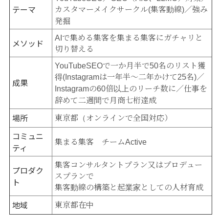
テーマ
カスタマーメイクサークル(集客動線)／強み
発掘
AIで集める集客を集まる集客にガチャリと
メソッド
切り替える
YouTubeSEOで一か月半で50名のリスト獲
得(Instagramは一年半～二年かけて25名)／
成果
Instagramの60倍以上のリーチ数に／仕事を
辞めて二週間で月商七桁達成
場所
東京都（オンラインで全国対応）
コミュニ
集まる集客 チームActive
ティ
集客コンサルタントプラン又はプロデュー
プロダク
スプランで
ト
集客動線の構築と起業家としての人材育成
地域
東京都在中