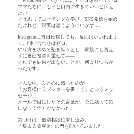
「世間の目や“べき・ねば”で自分を縛っている
ママたちに、もっと自由に生きていいと伝え
たい」
そう思ってコーチングを学び、SNS発信を始め
たけれど、現実は思うようにいかず…。
Instagramに毎日投稿しても、反応はいいね止ま
り。問い合わせはゼロ。
やり方を求めて塾を転々とし、家族にも言え
ずに自己投資を重ねて――
それでも結果が出ないことが、何よりつらか
ったです。
そんな中、ふと心に残ったのが
「お客様にラブレターを書こう」というメッ
セージ。
メールで目にしたその言葉が、心に残って気
になって仕方がなかった。
気づけば、個別相談に申し込み、
「集まる集客®」の門を叩いていました。