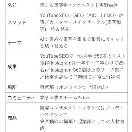
名前
集まる集客®コンサルタント雪野由香
YouTubeSEO／GEO（AIO、LLMO）対
メソッド
策／カスタマーメイクサークル(集客動
線)／強み発掘
AIで集める集客を集まる集客にガチャリ
テーマ
と切り替える
YouTubeSEOで一か月半で50名のリスト
獲得(Instagramは一年半～二年かけて25
成果
名)／Instagramの60倍以上のリーチ数に
／仕事を辞めて二週間で月商七桁達成
場所
東京都（オンラインで全国対応）
コミュニティ
集まる集客チームActive
集客コンサルタントプラン又はプロデュ
ースプランで
商品
集客動線の構築と起業家としての人材育
成