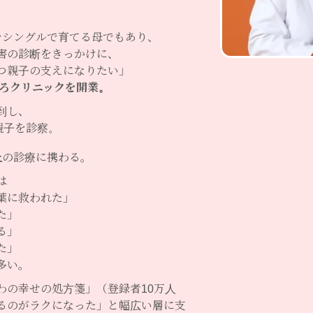
。
をシングルで育てる母でもあり、
害の診断をきっかけに、
つ親子の支えになりたい」
ろクリニックを開業。
到し、
親子を診察。
上
の診療に携わる。
は
葉に救われた」
た」
る」
た」
多い。
医さわの幸せの処方箋」（登録者10万人
るのがラクになった」と幅広い層に支