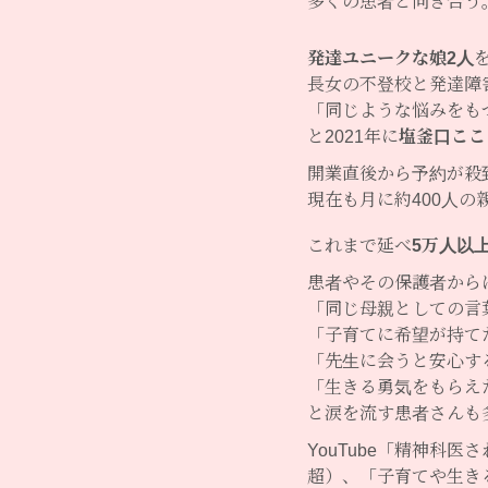
多くの患者と向き合う
発達ユニークな娘2人
長女の不登校と発達障
「同じような悩みをも
と2021年に
塩釜口ここ
開業直後から予約が殺
現在も月に約400人の
これまで延べ
5万人以
患者やその保護者から
「同じ母親としての言
「子育てに希望が持て
「先生に会うと安心す
「生きる勇気をもらえ
と涙を流す患者さんも
YouTube「精神科
超）、「子育てや生き