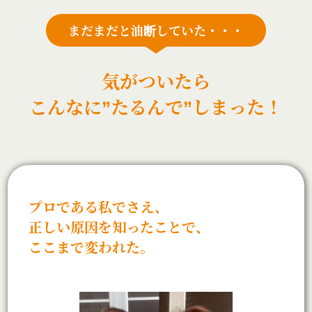
まだまだと油断していた・・・
気がついたら
こんなに”たるんで”しまった！
プロである私でさえ、
正しい原因を知ったことで、
ここまで変われた。