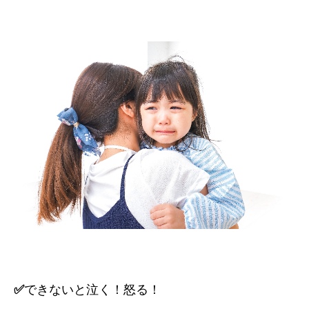
✅
できないと泣く！怒る！