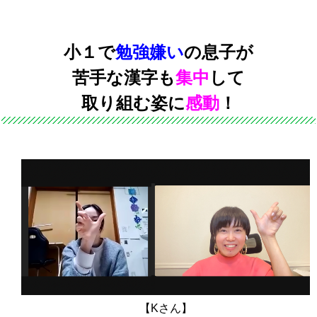
小１で
勉強嫌い
の息子が
苦手な漢字も
集中
して
取り組む姿に
感動
！
【Kさん】