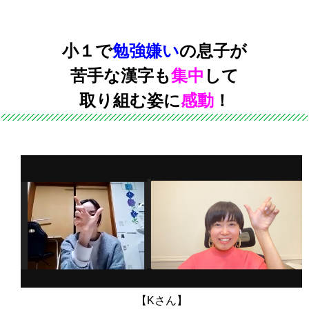
小１で
勉強嫌い
の息子が
苦手な漢字も
集中
して
取り組む姿に
感動
！
【Kさん】