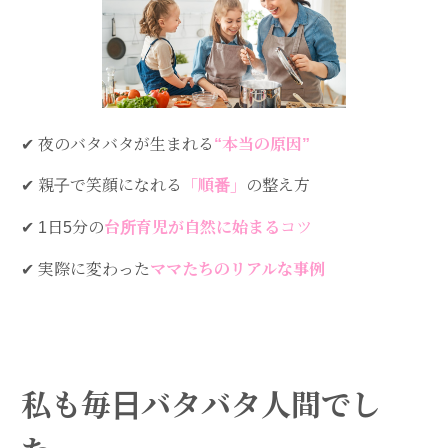
✔︎ 夜のバタバタが生まれる
“本当の原因”
✔︎ 親子で笑顔になれる
「順番」
の整え方
✔︎ 1日5分の
台所育児が自然に始ま
る
コツ
✔︎ 実際に変わった
ママたちのリアルな事例
私も毎日バタバタ人間でし