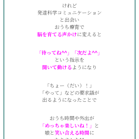
けれど
発達科学コミュニケーション
と出会い
おうち療育で
脳を育てる声かけ
に変えると
「待ってね^^」「次だよ^^」
という指示を
聞いて動ける
ようになり
「ちょー（だい）！」
「やって」などの要求語が
出るようになったことで
おうち時間や
外出が
「めっちゃ楽しいね！」
と
娘と
笑い合える時間
に