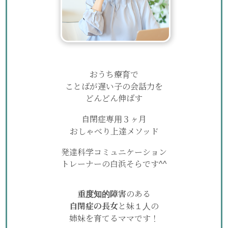
おうち療育で
ことばが遅い子の会話力を
どんどん伸ばす
自閉症専用３ヶ月
おしゃべり上達メソッド
発達科学コミュニケーション
トレーナーの白浜そらです^^
重度知的障害
のある
自閉症の長女
と妹１人の
姉妹を育てるママです！