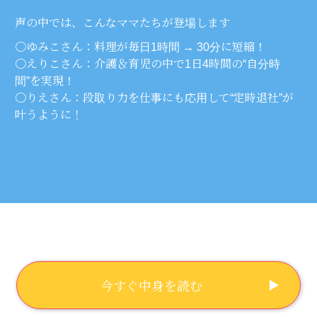
声の中では、こんなママたちが登場します
〇ゆみこさん：料理が毎日1時間 → 30分に短縮！
〇えりこさん：介護＆育児の中で1日4時間の“自分時
間”を実現！
〇りえさん：段取り力を仕事にも応用して“定時退社”が
叶うように！
今すぐ中身を読む