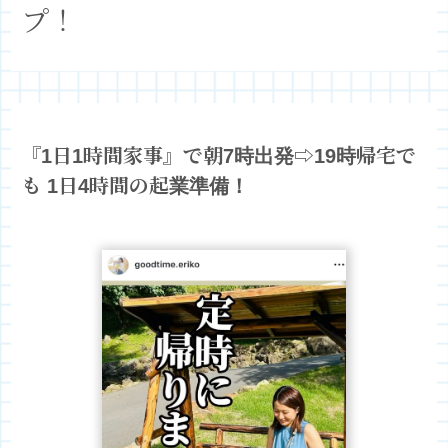
プ！
『1日1時間家事』で朝7時出発⇨19時帰宅で
も
1日4時間の起業準備！