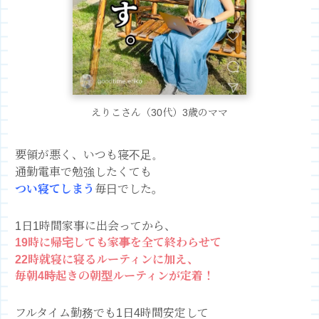
えりこさん（30代）3歳のママ
要領が悪く、いつも寝不足。
通勤電車で勉強したくても
つい寝てしまう
毎日でした。
1日1時間家事に出会ってから、
19時に帰宅しても
家事を全て終わらせて
22時就寝に寝るルーティンに加え、
毎朝4時起きの
朝型ルーティンが定着！
フルタイム勤務でも
1日4時間安定して