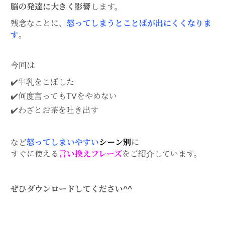
脳の発達に大きく影響
します。
残念なことに、
怒ってしまうとことばが出にくくなりま
す
。
今回は
✔️牛乳をこぼした
✔️何度言ってもTVをやめない
✔️わざとお茶を吐き出す
など
怒ってしまいやすい
シーン別
に
すぐに使える
言い換えフレーズ
をご紹介しています。
ぜひダウンロードしてください^^