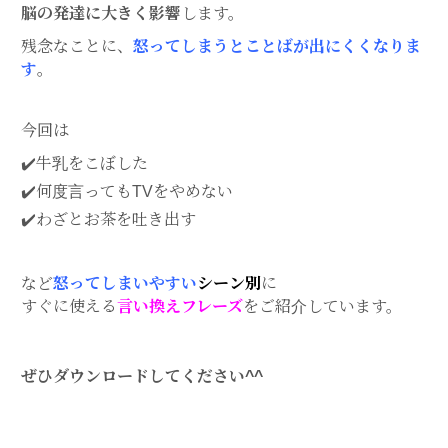
脳の発達に大きく影響
します。
残念なことに、
怒ってしまうとことばが出にくくなりま
す
。
今回は
✔️牛乳をこぼした
✔️何度言ってもTVをやめない
✔️わざとお茶を吐き出す
など
怒ってしまいやすい
シーン別
に
すぐに使える
言い換えフレーズ
をご紹介しています。
ぜひダウンロードしてください^^