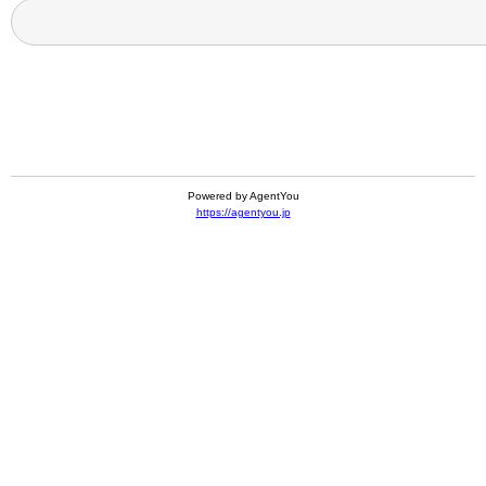
Powered by AgentYou
https://agentyou.jp