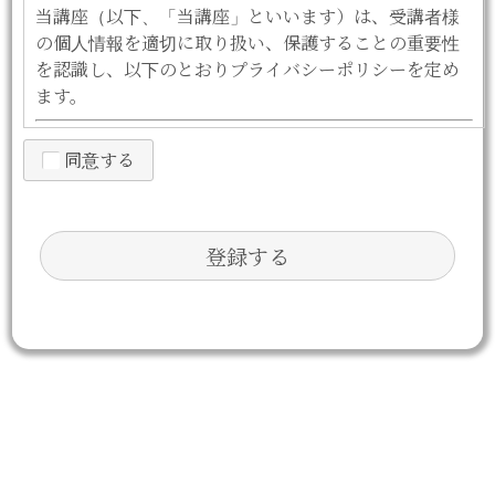
当講座（以下、「当講座」といいます）は、受講者様
の個人情報を適切に取り扱い、保護することの重要性
を認識し、以下のとおりプライバシーポリシーを定め
ます。
1. 法令等の遵守
同意する
当講座は、個人情報保護法その他関連する法令・ガイ
ドラインを遵守し、個人情報を適正に取り扱います。
2. 個人情報の取得と利用目的
当講座では、以下の目的でお客様の個人情報を取得・
利用いたします。
お申込み内容の確認、連絡、サービス提供のた
め
メールマガジンやサービス案内等の配信のため
お問い合わせ対応のため
サービス向上のためのアンケート依頼や分析の
ため