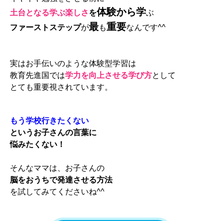
体験から学
土台となる学ぶ楽しさ
を
ぶ
最
重要
ファーストステップ
が
も
なんです^^
実はお手伝いのような体験型学習は
教育先進国では
学力を向上させる
学び方
として
とても重要視されています
。
もう学校行きたくない
というお子さんの言葉に
悩みたくない！
そんなママは、お子さんの
脳をおうちで発達させる方法
を試してみてくださいね^^