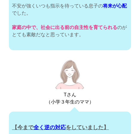
不安が強くいつも指示を待っている息子の
将来が心配
でした。
家庭
の中で、社会に出る前の
自主性を
育てられる
のが
とても素敵だなと思っています。
Tさん
（小学３年生のママ）
【今まで
全く逆の対応
をしていました
】