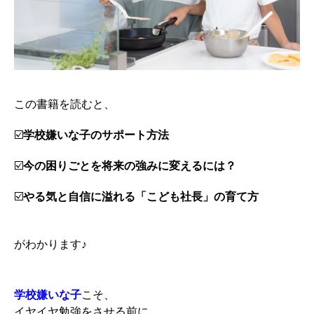
この書籍を読むと、
☑️
学校嫌いな子のサポート方法
☑️
今の困りごとを将来の強みに変えるには？
☑️
やる気と自信に溢れる「こども社長」の育て方
がわかります♪
学校嫌いな子
こそ、
イヤイヤ勉強をさせる前に