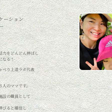
ケーション
ー
話力をどんどん伸ばし
になる！
ゃべり上達ラボ代表
３人のママです。
施設の職員として
伸びると確信し