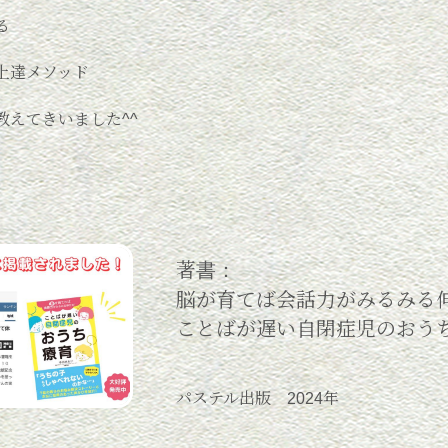
る
上達メソッド
教えてきいました^^
著書：
脳が育てば会話力がみるみる
ことばが遅い自閉症児のおう
パステル出版 2024年