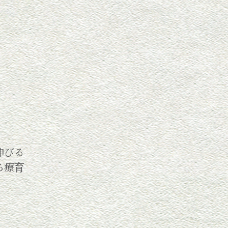
伸びる
ち療育