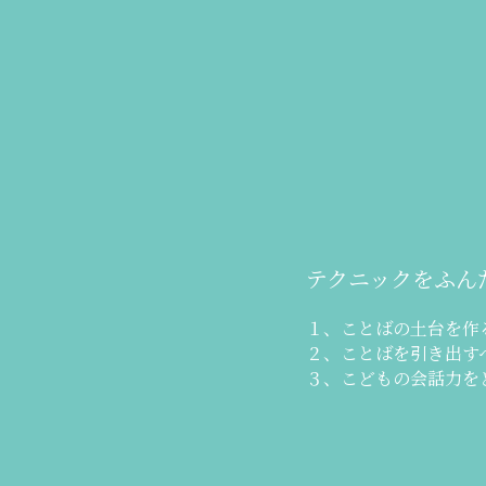
テクニックをふん
１、ことばの土台を作
２、ことばを引き出す
３、こどもの会話力を