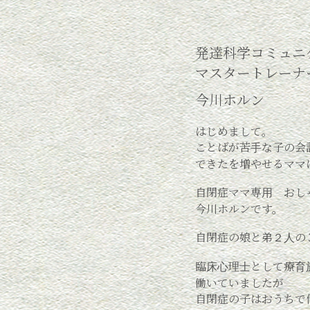
発達科学コミュニ
マスタートレーナ
今川ホルン
はじめまして。
ことばが苦手な子の会
できたを増やせるママ
自閉症ママ専用 おし
今川ホルンです。
自閉症の娘と弟２人の
臨床心理士として療育
働いていましたが
自閉症の子はおうちで